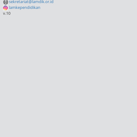
sekretariat@lamdik.or.id
lamkependidikan
v.10